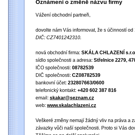
Oznámení o změně názvu firmy
Vážení obchodní partneři,
dovolte nám Vás informovat, že s účinností o
DIČ: CZ7401242310.
nová obchodní firma:
SKÁLA CHLAZENÍ s.r.o
sídlo společnosti a adresa:
Střelnice 2279, 4
IČO společnosti:
08782539
DIČ společnosti:
CZ08782539
bankovní účet:
232807663/0600
telefonický kontakt:
+420 602 387 816
email:
skakar@seznam.cz
web:
www.skalachlazeni.cz
Veškeré změny nemají žádný vliv na práva a zá
závazky vůči naší společnosti. Proto si Vás do