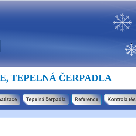
E, TEPELNÁ ČERPADLA
matizace
Tepelná čerpadla
Reference
Kontrola těs