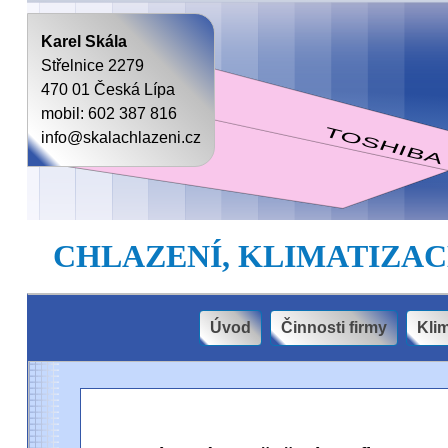
Karel Skála
Střelnice 2279
470 01 Česká Lípa
mobil: 602 387 816
info@skalachlazeni.cz
CHLAZENÍ, KLIMATIZAC
Úvod
Činnosti firmy
Kli