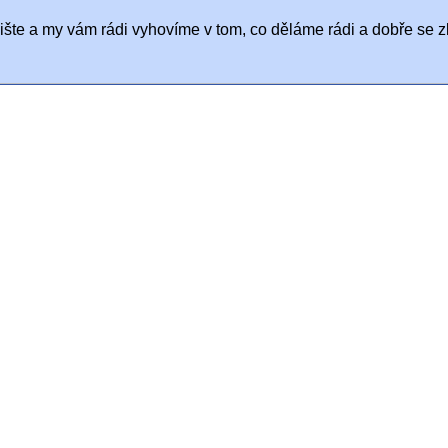
ište a my vám rádi vyhovíme v tom, co děláme rádi a dobře se z