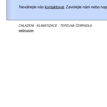
Neváhejte nás
kontaktovat
. Zavolejte nám nebo nap
CHLAZENÍ - KLIMATIZACE - TEPELNÁ ČERPADLA
webmaster