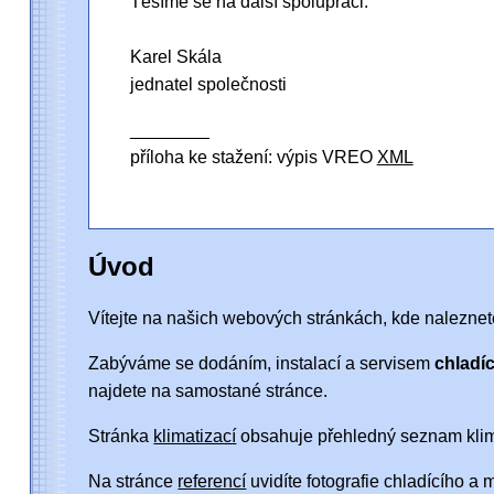
Těšíme se na další spolupráci.
Karel Skála
jednatel společnosti
________
příloha ke stažení: výpis VREO
XML
Úvod
Vítejte na našich webových stránkách, kde naleznete
Zabýváme se dodáním, instalací a servisem
chladíc
najdete na samostané stránce.
Stránka
klimatizací
obsahuje přehledný seznam klimat
Na stránce
referencí
uvidíte fotografie chladícího a 